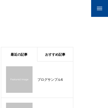
最近の記事
おすすめ記事
ブログサンプル6
ブログサンプル6