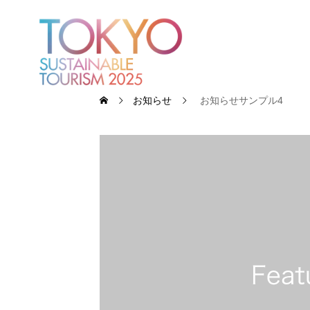
お知らせ
お知らせサンプル4