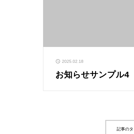
2025.02.18
お知らせサンプル4
記事のタ