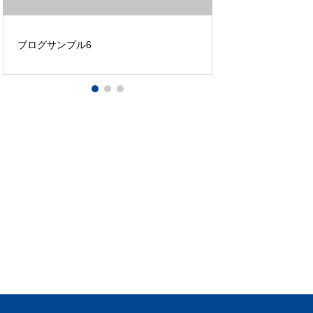
ブログサンプル6
ブログサンプル2