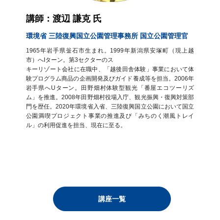
講師：渡辺 謙克 氏
環境省 三陸復興国立公園管理事務所 国立公園管理官
1965年岩手県釡石市生まれ。1999年新潟県安塚町（現上越
市）へIターン。第3セクターのス
キーリゾート会社に在職中、「越後田舎体験」事業において体
験プログラム商品の企画開発及びガイド養成等を担当。2006年
岩手県へUターン。田野畑村体験型観光「番屋エコツーリズ
ム」を推進。2008年田野畑村役場入庁、観光振興・復興対策部
門を歴任。2020年環境省入省、三陸復興国立公園において国立
公園満喫プロジェクト事業の推進及び「みちのく潮風トレイ
ル」の利用促進を担当、現在に至る。
講座一覧