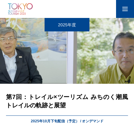
2025年度
講座について
講座概要
講座一覧
第7回：トレイル×ツーリズム みちのく潮風
お問い合わせ
トレイルの軌跡と展望
2025年10月下旬配信（予定） / オンデマンド